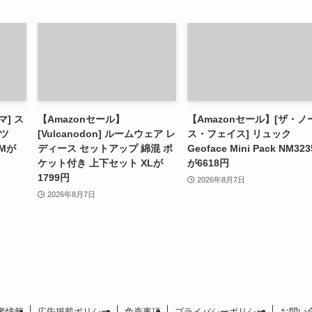
マ] ス
【Amazonセール】
【Amazonセール】[ザ・ノ
ャツ
[Vulcanodon] ルームウェア レ
ス・フェイス] リュック
 Mが
ディース セットアップ 綿混 ポ
Geoface Mini Pack NM323
ケット付き 上下セット XLが
が6618円
1799円
2026年8月7日
2026年8月7日
者情報
広告掲載ポリシー
免責事項
プライバシーポリシー
お問い