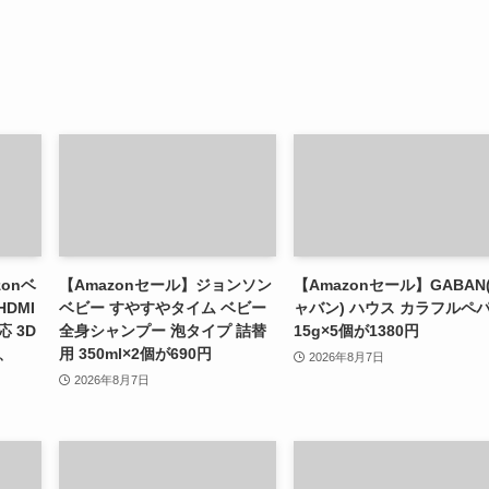
zonベ
【Amazonセール】ジョンソン
【Amazonセール】GABAN
DMI
ベビー すやすやタイム ベビー
ャバン) ハウス カラフルペ
 3D
全身シャンプー 泡タイプ 詰替
15g×5個が1380円
z、
用 350ml×2個が690円
2026年8月7日
2026年8月7日