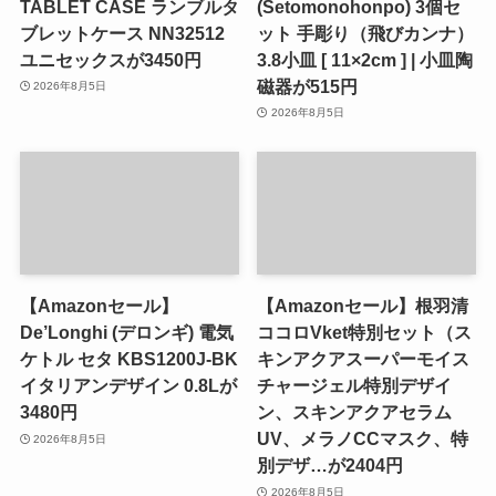
TABLET CASE ランブルタ
(Setomonohonpo) 3個セ
ブレットケース NN32512
ット 手彫り（飛びカンナ）
ユニセックスが3450円
3.8小皿 [ 11×2cm ] | 小皿陶
磁器が515円
2026年8月5日
2026年8月5日
【Amazonセール】
【Amazonセール】根羽清
De’Longhi (デロンギ) 電気
ココロVket特別セット（ス
ケトル セタ KBS1200J-BK
キンアクアスーパーモイス
イタリアンデザイン 0.8Lが
チャージェル特別デザイ
3480円
ン、スキンアクアセラム
UV、メラノCCマスク、特
2026年8月5日
別デザ…が2404円
2026年8月5日