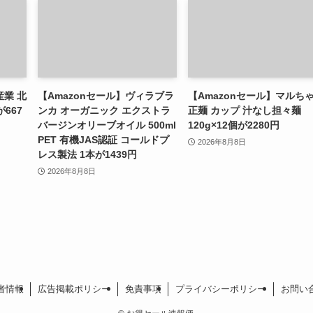
産業 北
【Amazonセール】ヴィラブラ
【Amazonセール】マルち
が667
ンカ オーガニック エクストラ
正麺 カップ 汁なし担々麺
バージンオリーブオイル 500ml
120g×12個が2280円
PET 有機JAS認証 コールドプ
2026年8月8日
レス製法 1本が1439円
2026年8月8日
者情報
広告掲載ポリシー
免責事項
プライバシーポリシー
お問い