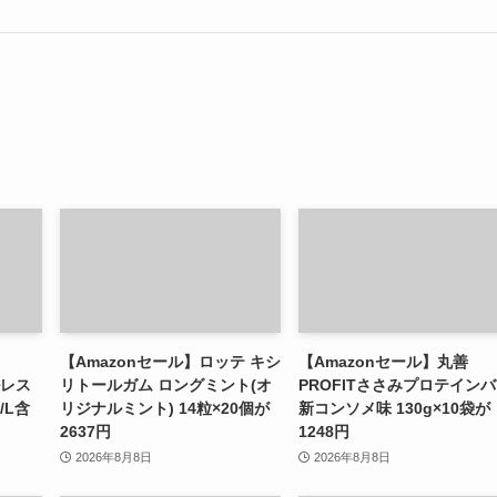
【Amazonセール】ロッテ キシ
【Amazonセール】丸善
ルレス
リトールガム ロングミント(オ
PROFITささみプロテイン
/L含
リジナルミント) 14粒×20個が
新コンソメ味 130g×10袋が
2637円
1248円
2026年8月8日
2026年8月8日