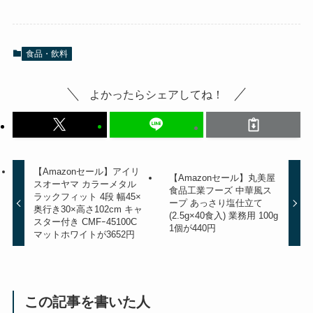
食品・飲料
よかったらシェアしてね！
【Amazonセール】アイリ
【Amazonセール】丸美屋
スオーヤマ カラーメタル
食品工業フーズ 中華風ス
ラックフィット 4段 幅45×
ープ あっさり塩仕立て
奥行き30×高さ102cm キャ
(2.5g×40食入) 業務用 100g
スター付き CMFｰ45100C
1個が440円
マットホワイトが3652円
この記事を書いた人