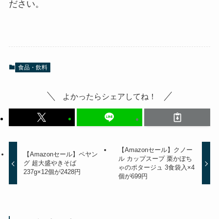
ださい。
食品・飲料
よかったらシェアしてね！
【Amazonセール】クノー
【Amazonセール】ペヤン
ル カップスープ 栗かぼち
グ 超大盛やきそば
ゃのポタージュ 3食袋入×4
237g×12個が2428円
個が699円