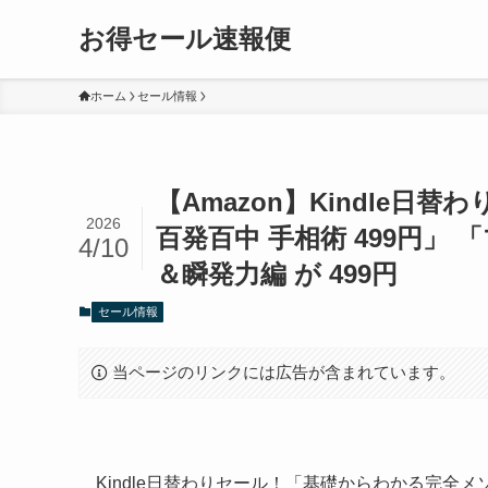
お得セール速報便
ホーム
セール情報
【Amazon】Kindle
2026
百発百中 手相術 499円」 
4/10
＆瞬発力編 が 499円
セール情報
当ページのリンクには広告が含まれています。
Kindle日替わりセール！「基礎からわかる完全メソ