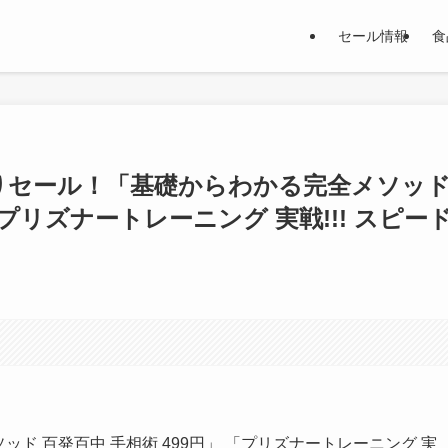
セール情報
食
日替わりセール！「基礎からわかる完全メソッ
「プリズナートレーニング 実戦!!! スピー
ッド 百発百中 手相術 499円」 「プリズナートレーニング 実