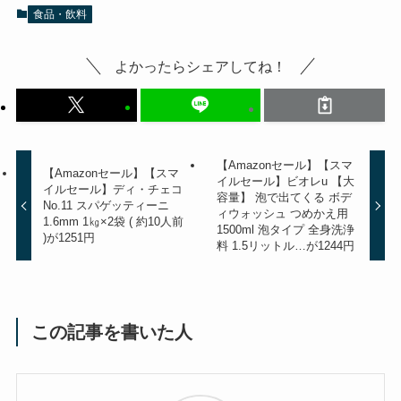
食品・飲料
よかったらシェアしてね！
【Amazonセール】【スマ
【Amazonセール】【スマ
イルセール】ビオレu 【大
イルセール】ディ・チェコ
容量】 泡で出てくる ボデ
No.11 スパゲッティーニ
ィウォッシュ つめかえ用
1.6mm 1㎏×2袋 ( 約10人前
1500ml 泡タイプ 全身洗浄
)が1251円
料 1.5リットル…が1244円
この記事を書いた人