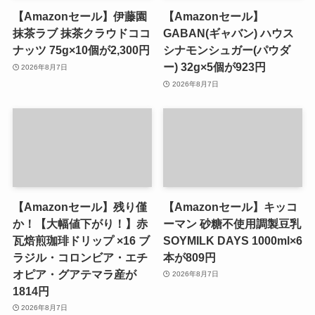
【Amazonセール】伊藤園
【Amazonセール】
抹茶ラブ 抹茶クラウドココ
GABAN(ギャバン) ハウス
ナッツ 75g×10個が2,300円
シナモンシュガー(パウダ
ー) 32g×5個が923円
2026年8月7日
2026年8月7日
【Amazonセール】残り僅
【Amazonセール】キッコ
か！【大幅値下がり！】赤
ーマン 砂糖不使用調製豆乳
瓦焙煎珈琲ドリップ ×16 ブ
SOYMILK DAYS 1000ml×6
ラジル・コロンビア・エチ
本が809円
オピア・グアテマラ産が
2026年8月7日
1814円
2026年8月7日