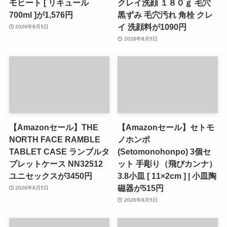
モヒート [ リキュール
クレイ洗顔 １８０ｇ 毛穴
700ml ]が1,576円
黒ずみ 毛穴汚れ 角栓 クレ
イ 洗顔料が1090円
2026年8月5日
2026年8月5日
【Amazonセール】THE
【Amazonセール】セトモ
NORTH FACE RAMBLE
ノホンポ
TABLET CASE ランブルタ
(Setomonohonpo) 3個セ
ブレットケース NN32512
ット 手彫り（飛びカンナ）
ユニセックスが3450円
3.8小皿 [ 11×2cm ] | 小皿陶
磁器が515円
2026年8月5日
2026年8月5日